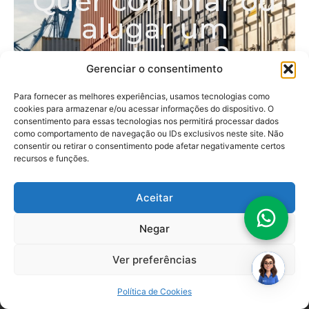
Quer comprar ou
alugar um
container?
Gerenciar o consentimento
Atendemos desde projetos individuais até os
mais completos, com containers
Para fornecer as melhores experiências, usamos tecnologias como
cookies para armazenar e/ou acessar informações do dispositivo. O
personalizados para cada necessidade.
consentimento para essas tecnologias nos permitirá processar dados
Escolha abaixo a opção que melhor se
como comportamento de navegação ou IDs exclusivos neste site. Não
encaixa no seu perfil
consentir ou retirar o consentimento pode afetar negativamente certos
recursos e funções.
Pessoa Física
Pessoa Jurídica
Aceitar
Oi! Sou a
Cely
.
Vamos achar juntos seu
Negar
container
ideal?
Ver preferências
Política de Cookies