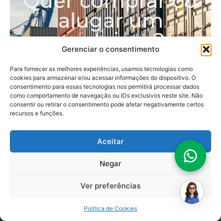
Quer comprar ou
alugar um
container?
Gerenciar o consentimento
Atendemos desde projetos individuais até os
mais completos, com containers
Para fornecer as melhores experiências, usamos tecnologias como
cookies para armazenar e/ou acessar informações do dispositivo. O
personalizados para cada necessidade.
consentimento para essas tecnologias nos permitirá processar dados
Escolha abaixo a opção que melhor se
como comportamento de navegação ou IDs exclusivos neste site. Não
encaixa no seu perfil
consentir ou retirar o consentimento pode afetar negativamente certos
recursos e funções.
Pessoa Física
Pessoa Jurídica
Aceitar
Oi! Sou a
Cely
.
Vamos achar juntos seu
Negar
container
ideal?
Ver preferências
Política de Cookies