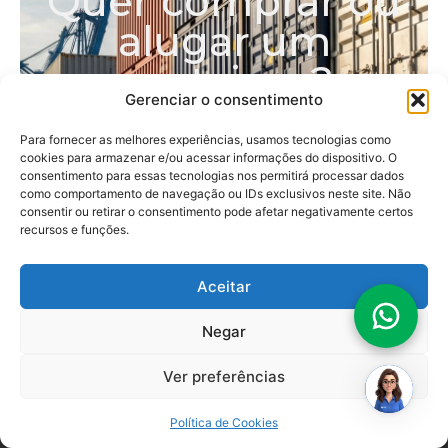
Quer comprar ou
alugar um
container?
Gerenciar o consentimento
Atendemos desde projetos individuais até os
mais completos, com containers
Para fornecer as melhores experiências, usamos tecnologias como
cookies para armazenar e/ou acessar informações do dispositivo. O
personalizados para cada necessidade.
consentimento para essas tecnologias nos permitirá processar dados
Escolha abaixo a opção que melhor se
como comportamento de navegação ou IDs exclusivos neste site. Não
encaixa no seu perfil
consentir ou retirar o consentimento pode afetar negativamente certos
recursos e funções.
Pessoa Física
Pessoa Jurídica
Aceitar
Oi! Sou a
Cely
.
Vamos achar juntos seu
Negar
container
ideal?
Ver preferências
Política de Cookies